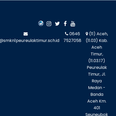
0646
(11) Aceh,
o@smkn1peureulaktimur.sch.id
7527058
(11.03) Kab.
Aceh
Timur,
(11.03.17)
Peureulak
Timur, Jl.
Raya
Medan -
Banda
Aceh Km.
401
Seuneubok